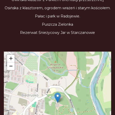
Osińska z klasztorem, ogrodem wrażeń i starym kościołem.
Pałac i park w Radojewie.
Puszcza Zielonka
Rezerwat Śnieżycowy Jar w Starczanowie
+
−