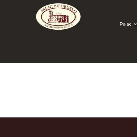
string(4) "Sale"
Pałac