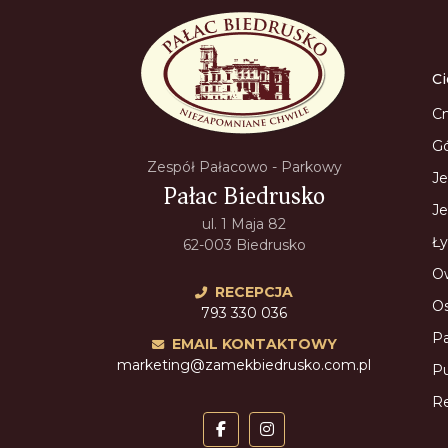
C
Cm
Gó
Zespół Pałacowo - Parkowy
Je
Pałac Biedrusko
Je
ul. 1 Maja 82
Ły
62-003 Biedrusko
Ow
RECEPCJA
Os
793 330 036
Pa
EMAIL KONTAKTOWY
marketing@zamekbiedrusko.com.pl
Pu
Re