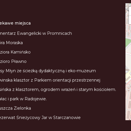
iekawe miejsca
entarz Ewangelicki w Promnicach
ra Moraska
ziora Kamińsko
zioro Pławno
sy Młyn że ścieżką dydaktyczną i eko-muzeum
inska klasztor z Parkiem orientacji przestrzennej
ińska z klasztorem, ogrodem wrażeń i starym kościołem.
łac i park w Radojewie.
szcza Zielonka
zerwat Śnieżycowy Jar w Starczanowie