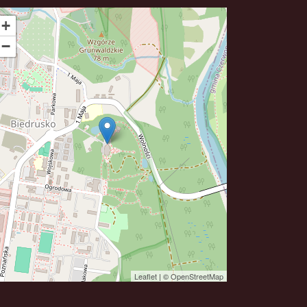
+
−
Leaflet
| ©
OpenStreetMap