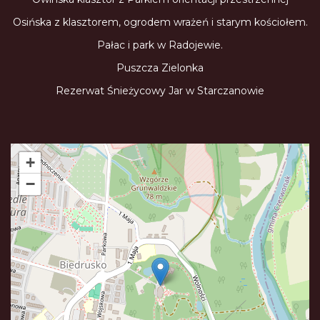
Osińska z klasztorem, ogrodem wrażeń i starym kościołem.
Pałac i park w Radojewie.
Puszcza Zielonka
Rezerwat Śnieżycowy Jar w Starczanowie
+
−