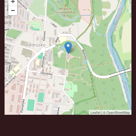
+
−
Leaflet
| ©
OpenStreetMap